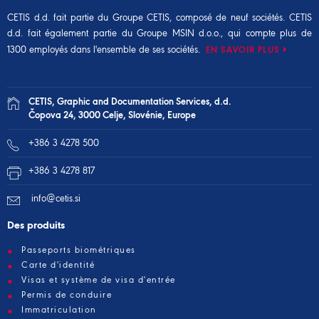
CETIS d.d. fait partie du
Groupe CETIS
, composé de neuf sociétés. CETIS
d.d. fait également partie du
Groupe MSIN d.o.o.
, qui compte plus de
1300 employés dans l'ensemble de ses sociétés.
EN SAVOIR PLUS
CETIS, Graphic and Documentation Services, d.d.
Čopova 24, 3000 Celje, Slovénie, Europe
+386 3 4278 500
+386 3 4278 817
info@cetis.si
Des produits
Passeports biométriques
Carte d'identité
Visas et système de visa d'entrée
Permis de conduire
Immatriculation