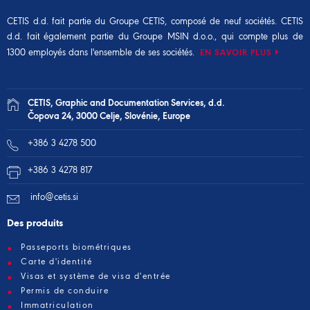
CETIS d.d. fait partie du
Groupe CETIS
, composé de neuf sociétés. CETIS
d.d. fait également partie du
Groupe MSIN d.o.o.
, qui compte plus de
1300 employés dans l'ensemble de ses sociétés.
EN SAVOIR PLUS
CETIS, Graphic and Documentation Services, d.d.
Čopova 24, 3000 Celje, Slovénie, Europe
+386 3 4278 500
+386 3 4278 817
info@cetis.si
Des produits
Passeports biométriques
Carte d'identité
Visas et système de visa d'entrée
Permis de conduire
Immatriculation