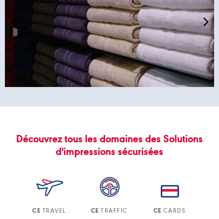
Découvrez tous les domaines des Solutions
d'impressions sécurisées
TRAVEL
TRAFFIC
CARDS
CE
CE
CE