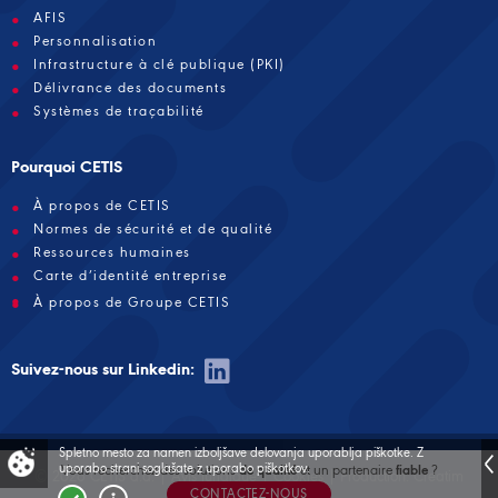
AFIS
Personnalisation
Infrastructure à clé publique (PKI)
Délivrance des documents
Systèmes de traçabilité
Pourquoi CETIS
À propos de CETIS
Normes de sécurité et de qualité
Ressources humaines
Carte d’identité entreprise
À propos de Groupe CETIS
Suivez-nous sur Linkedin:
Spletno mesto za namen izboljšave delovanja uporablja piškotke.
Z
uporabo strani soglašate z uporabo piškotkov.
de qualité
fiable
Vous recherchez des solutions
et un partenaire
?
© 2026 CETIS d.d. |
Avis juridique
|
Cookies
| Production:
Creatim
CONTACTEZ-NOUS