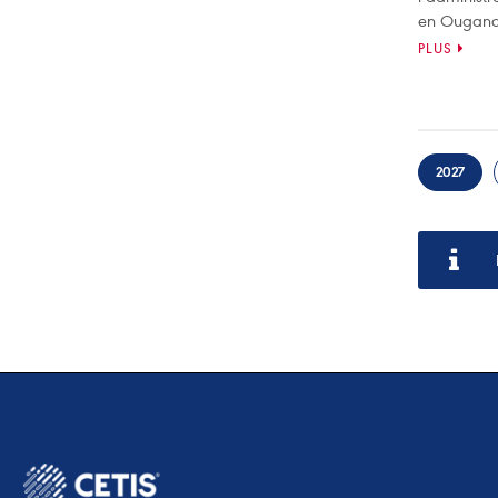
en Ouganda
PLUS
2027