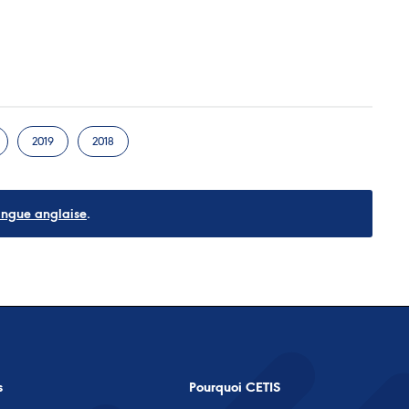
2019
2018
angue anglaise
.
s
Pourquoi CETIS