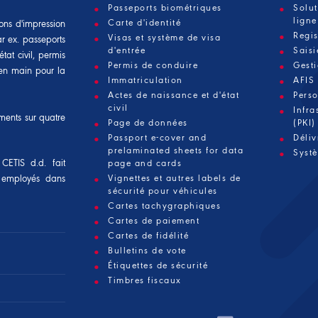
Passeports biométriques
Solut
ligne
Carte d'identité
ons d'impression
Regis
Visas et système de visa
ar ex. passeports
d'entrée
Sais
tat civil, permis
Permis de conduire
Gest
é en main pour la
Immatriculation
AFIS
Actes de naissance et d'état
Pers
civil
Infra
ements sur quatre
Page de données
(PKI)
Passport e-cover and
Déli
prelaminated sheets for data
Systè
CETIS d.d. fait
page and cards
 employés dans
Vignettes et autres labels de
sécurité pour véhicules
Cartes tachygraphiques
Cartes de paiement
Cartes de fidélité
Bulletins de vote
Étiquettes de sécurité
Timbres fiscaux