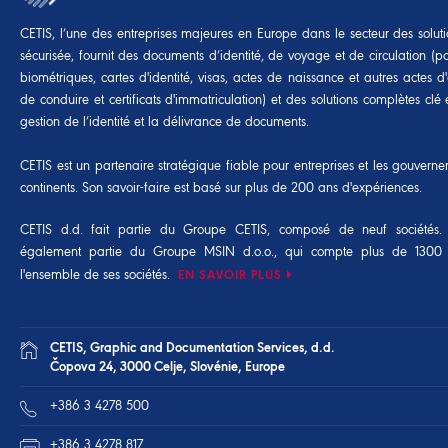
CETIS, l’une des entreprises majeures en Europe dans le secteur des soluti
sécurisée, fournit des documents d’identité, de voyage et de circulation (p
biométriques, cartes d'identité, visas, actes de naissance et autres actes d'é
de conduire et certificats d'immatriculation) et des solutions complètes cl
gestion de l’identité et la délivrance de documents.
CETIS est un partenaire stratégique fiable pour entreprises et les gouvern
continents. Son savoir-faire est basé sur plus de 200 ans d'expériences.
CETIS d.d. fait partie du
Groupe CETIS
, composé de neuf sociétés. 
également partie du
Groupe MSIN d.o.o.
, qui compte plus de 1300
l'ensemble de ses sociétés.
EN SAVOIR PLUS
CETIS, Graphic and Documentation Services, d.d.
Čopova 24, 3000 Celje, Slovénie, Europe
+386 3 4278 500
+386 3 4278 817