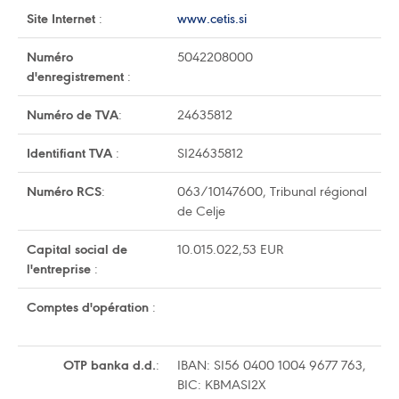
Site Internet
:
www.cetis.si
Numéro
5042208000
d'enregistrement
:
Numéro de TVA
:
24635812
Identifiant TVA
:
SI24635812
Numéro RCS
:
063/10147600, Tribunal régional
de Celje
Capital social de
10.015.022,53 EUR
l'entreprise
:
Comptes d'opération
:
OTP banka d.d.
:
IBAN: SI56 0400 1004 9677 763,
BIC: KBMASI2X