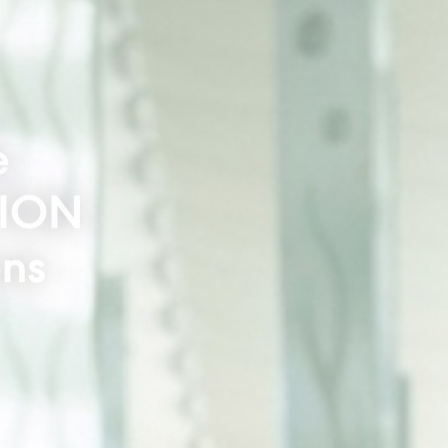
e
TION
ens