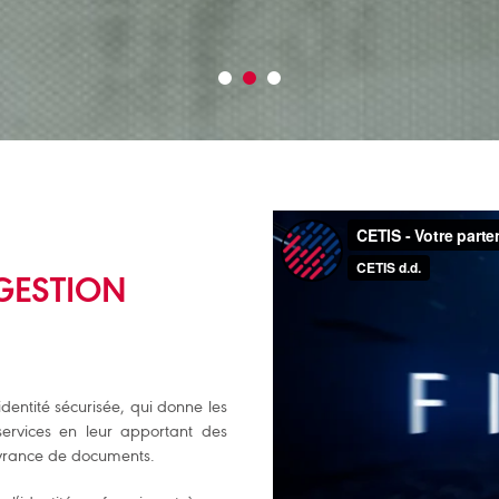
GESTION
dentité sécurisée, qui donne les
services en leur apportant des
livrance de documents.