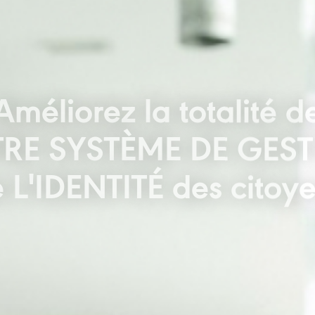
Améliorez la totalité d
RE SYSTÈME DE GES
 L'IDENTITÉ des citoy
Gestion d'identité et émission de documents.
Identity managament and document issuance.