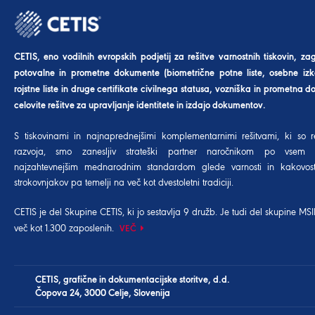
CETIS, eno vodilnih evropskih podjetij za rešitve varnostnih tiskovin, za
potovalne in prometne dokumente (biometrične potne liste, osebne izk
rojstne liste in druge certifikate civilnega statusa, vozniška in prometna dov
celovite rešitve za upravljanje identitete in izdajo dokumentov.
S tiskovinami in najnaprednejšimi komplementarnimi rešitvami, ki so r
razvoja, smo zanesljiv strateški partner naročnikom po vsem 
najzahtevnejšim mednarodnim standardom glede varnosti in kakovost
strokovnjakov pa temelji na več kot dvestoletni tradiciji.
CETIS je del
Skupine CETIS
, ki jo sestavlja 9 družb. Je tudi del
skupine MSI
več kot 1.300 zaposlenih.
VEČ
CETIS, grafične in dokumentacijske storitve, d.d.
Čopova 24, 3000 Celje, Slovenija