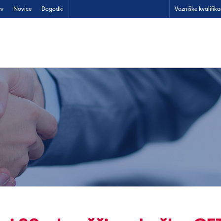
ev
Novice
Dogodki
Vozniške kvalifika