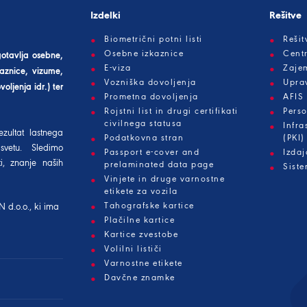
Izdelki
Rešitve
Biometrični potni listi
Reši
Osebne izkaznice
Centr
gotavlja osebne,
E-viza
Zaje
aznice, vizume,
Vozniška dovoljenja
Upra
oljenja idr.) ter
Prometna dovoljenja
AFIS
Rojstni list in drugi certifikati
Perso
civilnega statusa
Infra
ezultat lastnega
Podatkovna stran
(PKI)
svetu. Sledimo
Passport e-cover and
Izda
i, znanje naših
prelaminated data page
Siste
Vinjete in druge varnostne
etikete za vozila
Tahografske kartice
N d.o.o.
, ki ima
Plačilne kartice
Kartice zvestobe
Volilni lističi
Varnostne etikete
Davčne znamke