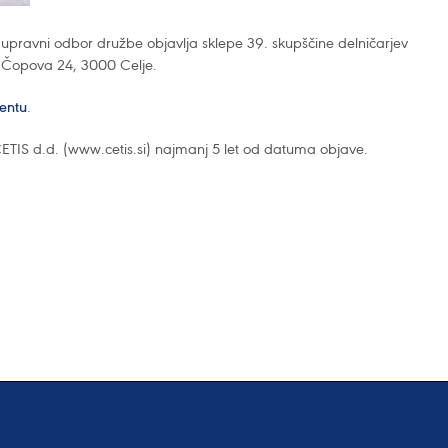
e upravni odbor družbe objavlja sklepe 39. skupščine delničarjev
vu Čopova 24, 3000 Celje.
entu
.
 CETIS d.d. (www.cetis.si) najmanj 5 let od datuma objave.