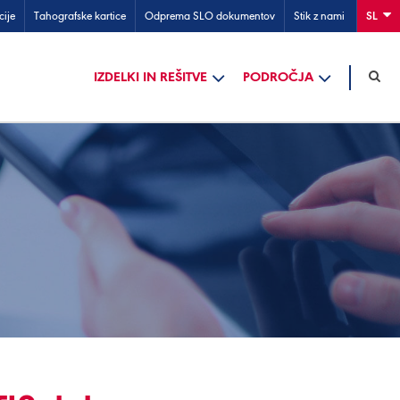
cije
Tahografske kartice
Odprema SLO dokumentov
Stik z nami
SL
IZDELKI IN REŠITVE
PODROČJA