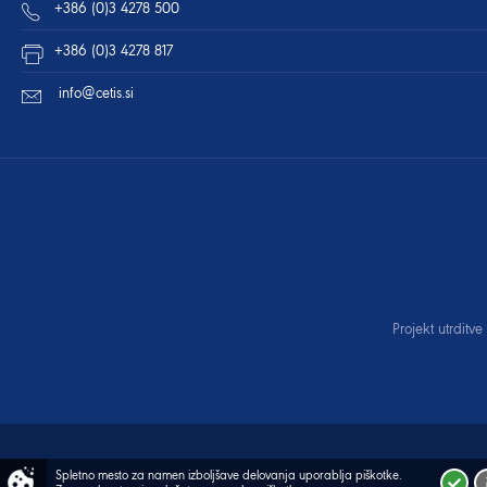
+386 (0)3 4278 500
+386 (0)3 4278 817
info@cetis.si
Projekt utrditv
Spletno mesto za namen izboljšave delovanja uporablja piškotke.