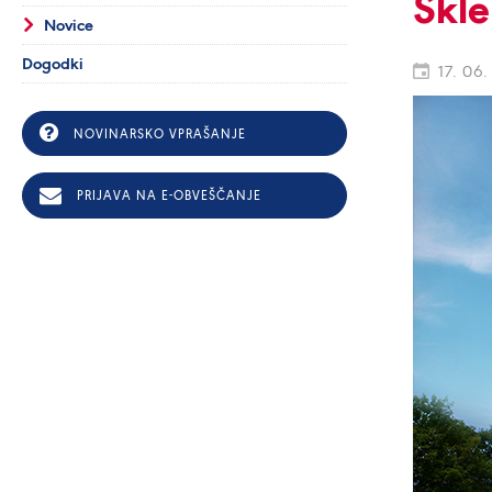
Skle
Novice
Dogodki
17. 06.
NOVINARSKO VPRAŠANJE
PRIJAVA NA E-OBVEŠČANJE