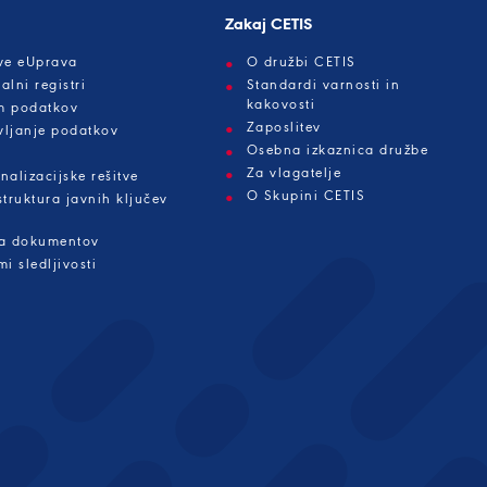
Zakaj CETIS
tve eUprava
O družbi CETIS
alni registri
Standardi varnosti in
kakovosti
m podatkov
Zaposlitev
vljanje podatkov
Osebna izkaznica družbe
Za vlagatelje
nalizacijske rešitve
O Skupini CETIS
struktura javnih ključev
ja dokumentov
mi sledljivosti