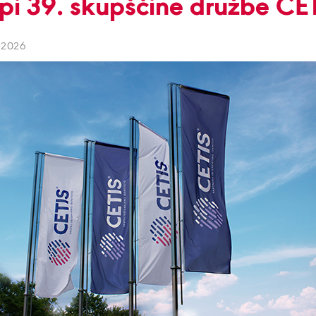
pi 39. skupščine družbe CET
 2026