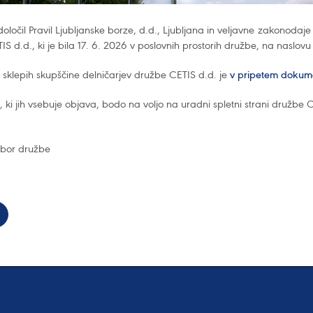
oločil Pravil Ljubljanske borze, d.d., Ljubljana in veljavne zakonodaj
S d.d., ki je bila 17. 6. 2026 v poslovnih prostorih družbe, na naslo
 sklepih skupščine delničarjev družbe CETIS d.d. je
v pripetem dokum
, ki jih vsebuje objava, bodo na voljo na uradni spletni strani družbe
bor družbe