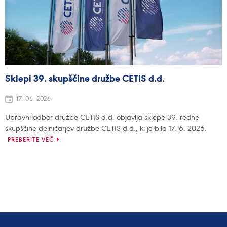
Sklepi 39. skupščine družbe CETIS d.d.
17. 06. 2026
Upravni odbor družbe CETIS d.d. objavlja sklepe 39. redne
skupščine delničarjev družbe CETIS d.d., ki je bila 17. 6. 2026.
PREBERITE VEČ