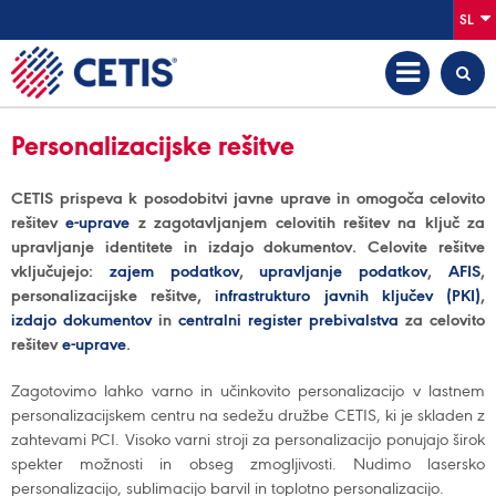
SL
Personalizacijske rešitve
CETIS prispeva k posodobitvi javne uprave in omogoča celovito
rešitev
e-uprave
z zagotavljanjem celovitih rešitev na ključ za
upravljanje identitete in izdajo dokumentov. Celovite rešitve
vključujejo:
zajem podatkov
,
upravljanje podatkov
,
AFIS
,
personalizacijske rešitve,
infrastrukturo javnih ključev (PKI)
,
izdajo dokumentov
in
centralni register prebivalstva
za celovito
rešitev
e-uprave
.
Zagotovimo lahko varno in učinkovito personalizacijo v lastnem
personalizacijskem centru na sedežu družbe CETIS, ki je skladen z
zahtevami PCI. Visoko varni stroji za personalizacijo ponujajo širok
spekter možnosti in obseg zmogljivosti. Nudimo lasersko
personalizacijo, sublimacijo barvil in toplotno personalizacijo.