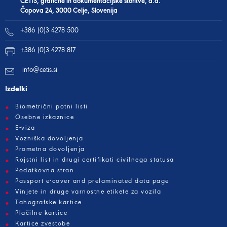
CETIS, grafične in dokumentacijske storitve, d.d.
Čopova 24, 3000 Celje, Slovenija
+386 (0)3 4278 500
+386 (0)3 4278 817
info@cetis.si
Izdelki
Biometrični potni listi
Osebne izkaznice
E-viza
Vozniška dovoljenja
Prometna dovoljenja
Rojstni list in drugi certifikati civilnega statusa
Podatkovna stran
Passport e-cover and prelaminated data page
Vinjete in druge varnostne etikete za vozila
Tahografske kartice
Plačilne kartice
Kartice zvestobe