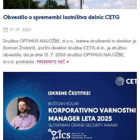
Obvestilo o spremembi lastništva delnic CETG
17. 07. 2026
Družba OPTIMUS NALOŽBE, d.o.o., katere družbenik in direktor je
Roman Žnidarič, izvršni direktor družbe CETIS d.d., je družbo
obvestila, da je dne 15. 7. 2026 družba OPTIMUS NALOŽBE,
d.o.o. pridobila
PREBERITE VEČ