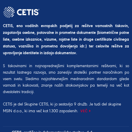
CETIS, eno vodilnih evropskih podjetij za rešitve varnostnih tiskovin,
zagotavlja osebne, potovalne in prometne dokumente (biometrične potne
liste, osebne izkaznice, vizume, rojstne liste in druge certifikate civilnega
statusa, vozniška in prometna dovoljenja idr.) ter celovite rešitve za
upravljanje identitete in izdajo dokumentov.
S tiskovinami in najnaprednejšimi komplementarnimi rešitvami, ki so
rezultat lastnega razvoja, smo zanesljiv strateški partner naročnikom po
vsem svetu. Sledimo najzahtevnejšim mednarodnim standardom glede
varnosti in kakovosti, znanje naših strokovnjakov pa temelji na več kot
dvestoletni tradiciji.
CETIS je del
Skupine CETIS
, ki jo sestavlja 9 družb. Je tudi del
skupine
MSIN d.o.o.
, ki ima več kot 1.300 zaposlenih.
VEČ