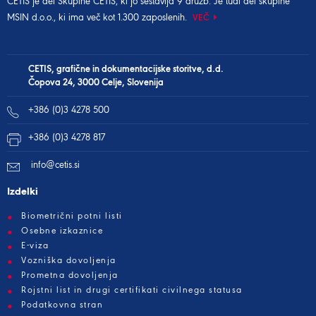
CETIS je del
Skupine CETIS
, ki jo sestavlja 9 družb. Je tudi del
skupine
MSIN d.o.o.
, ki ima več kot 1.300 zaposlenih.
VEČ
CETIS, grafične in dokumentacijske storitve, d.d.
Čopova 24, 3000 Celje, Slovenija
+386 (0)3 4278 500
+386 (0)3 4278 817
info@cetis.si
Izdelki
Biometrični potni listi
Osebne izkaznice
E-viza
Vozniška dovoljenja
Prometna dovoljenja
Rojstni list in drugi certifikati civilnega statusa
Podatkovna stran