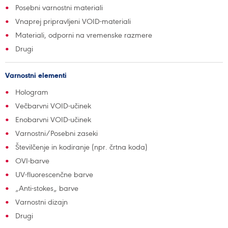
Posebni varnostni materiali
Vnaprej pripravljeni VOID-materiali
Materiali, odporni na vremenske razmere
Drugi
Varnostni elementi
Hologram
Večbarvni VOID-učinek
Enobarvni VOID-učinek
Varnostni/Posebni zaseki
Številčenje in kodiranje (npr. črtna koda)
OVI-barve
UV-fluorescenčne barve
„Anti-stokes„ barve
Varnostni dizajn
Drugi