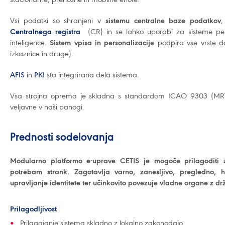
Vsi podatki so shranjeni v
sistemu centralne baze podatkov
,
Centralnega registra
(CR) in se lahko uporabi za sisteme pers
inteligence.
Sistem vpisa in personalizacije
podpira vse vrste d
izkaznice in druge).
AFIS
in
PKI
sta integrirana dela sistema.
Vsa strojna oprema je skladna s standardom ICAO 9303 (MRTD)
veljavne v naši panogi.
Prednosti sodelovanja
Modularno platformo e-uprave CETIS je mogoče prilagoditi 
potrebam strank. Zagotavlja varno, zanesljivo, pregledno, 
upravljanje identitete ter učinkovito povezuje vladne organe z drža
Prilagodljivost
Prilagajanje sistema skladno z lokalno zakonodajo