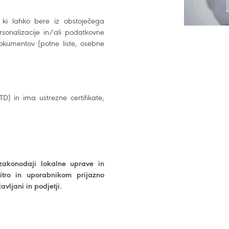
 ki lahko bere iz obstoječega
onalizacije in/ali podatkovne
okumentov (potne liste, osebne
 in ima ustrezne certifikate,
zakonodaji lokalne uprave in
hitro in uporabnikom prijazno
vljani in podjetji.