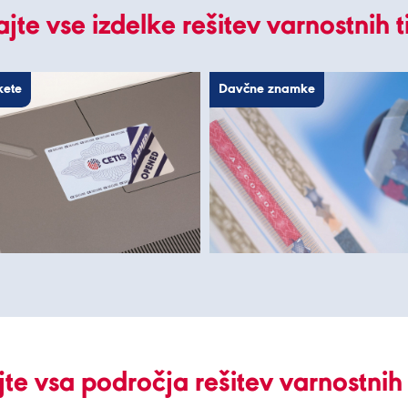
jte vse izdelke rešitev varnostnih t
kete
Davčne znamke
te vsa področja rešitev varnostnih 