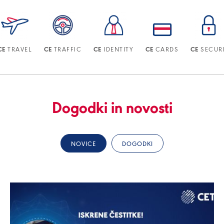
TRAVEL
TRAFFIC
IDENTITY
CARDS
SECUR
CE
CE
CE
CE
CE
Dogodki in novosti
NOVICE
DOGODKI