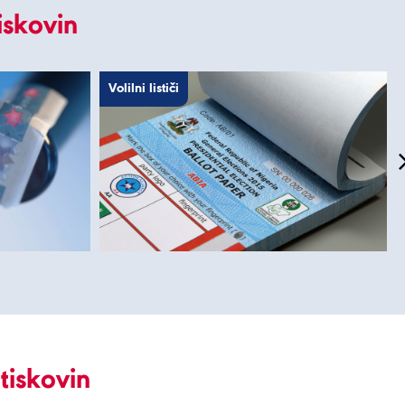
iskovin
Volilni lističi
tiskovin