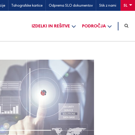
cije
Tahografske kartice
Odprema SLO dokumentov
Stik z nami
SL
IZDELKI IN REŠITVE
PODROČJA