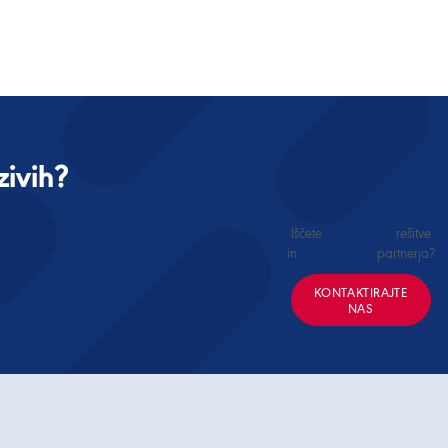
ivih?
Iščete
rešitve
kakovostne
in
partnerja?
zanesljivega
KONTAKTIRAJTE
NAS