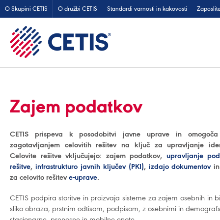
O Skupini CETIS
O družbi CETIS
Standardi varnosti in kakovosti
Zaposlit
Zajem podatkov
CETIS prispeva k posodobitvi javne uprave in omogoča 
zagotavljanjem celovitih rešitev na ključ za upravljanje ide
Celovite rešitve vključujejo: zajem podatkov,
upravljanje pod
rešitve
,
infrastrukturo javnih ključev (PKI)
,
izdajo dokumentov
i
za celovito rešitev
e-uprave
.
CETIS podpira storitve in proizvaja sisteme za zajem osebnih in b
sliko obraza, prstnim odtisom, podpisom, z osebnimi in demograf
stacionarne, prenosne in mobilne enote.