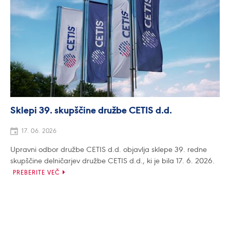
Sklepi 39. skupščine družbe CETIS d.d.
17. 06. 2026
Upravni odbor družbe CETIS d.d. objavlja sklepe 39. redne
skupščine delničarjev družbe CETIS d.d., ki je bila 17. 6. 2026.
PREBERITE VEČ