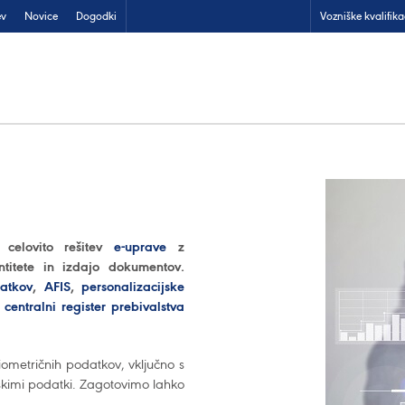
ev
Novice
Dogodki
Vozniške kvalifika
celovito rešitev
e-uprave
z
ntitete in izdajo dokumentov.
atkov
,
AFIS
,
personalizacijske
n
centralni register prebivalstva
iometričnih podatkov, vključno s
skimi podatki. Zagotovimo lahko