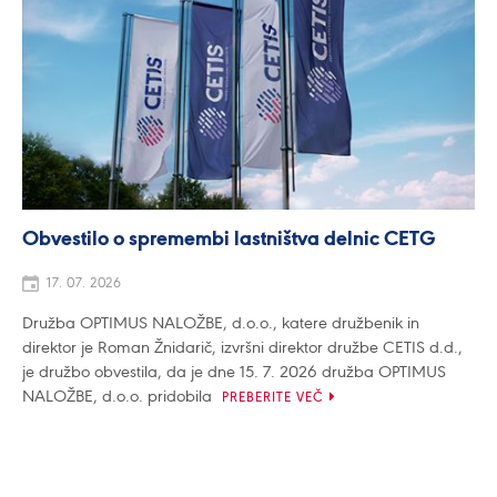
Obvestilo o spremembi lastništva delnic CETG
17. 07. 2026
Družba OPTIMUS NALOŽBE, d.o.o., katere družbenik in
direktor je Roman Žnidarič, izvršni direktor družbe CETIS d.d.,
je družbo obvestila, da je dne 15. 7. 2026 družba OPTIMUS
NALOŽBE, d.o.o. pridobila
PREBERITE VEČ