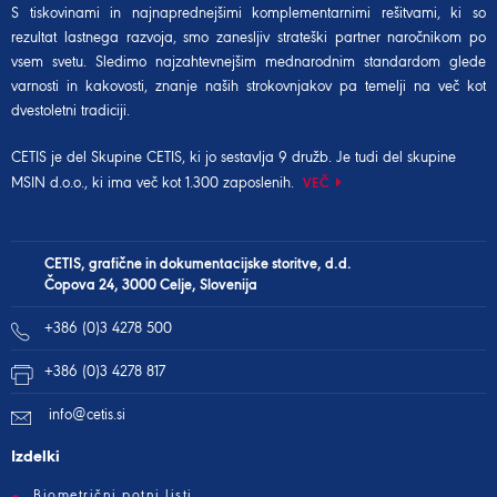
S tiskovinami in najnaprednejšimi komplementarnimi rešitvami, ki so
rezultat lastnega razvoja, smo zanesljiv strateški partner naročnikom po
vsem svetu. Sledimo najzahtevnejšim mednarodnim standardom glede
varnosti in kakovosti, znanje naših strokovnjakov pa temelji na več kot
dvestoletni tradiciji.
CETIS je del
Skupine CETIS
, ki jo sestavlja 9 družb. Je tudi del
skupine
MSIN d.o.o.
, ki ima več kot 1.300 zaposlenih.
VEČ
CETIS, grafične in dokumentacijske storitve, d.d.
Čopova 24, 3000 Celje, Slovenija
+386 (0)3 4278 500
+386 (0)3 4278 817
info@cetis.si
Izdelki
Biometrični potni listi