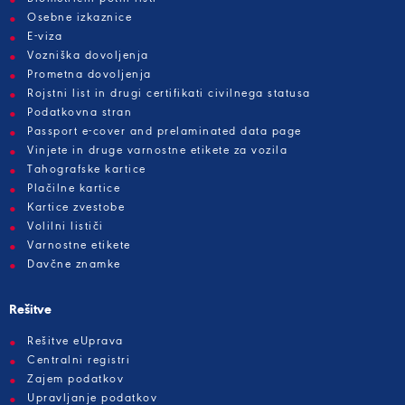
Osebne izkaznice
E-viza
Vozniška dovoljenja
Prometna dovoljenja
Rojstni list in drugi certifikati civilnega statusa
Podatkovna stran
Passport e-cover and prelaminated data page
Vinjete in druge varnostne etikete za vozila
Tahografske kartice
Plačilne kartice
Kartice zvestobe
Volilni lističi
Varnostne etikete
Davčne znamke
Rešitve
Rešitve eUprava
Centralni registri
Zajem podatkov
Upravljanje podatkov