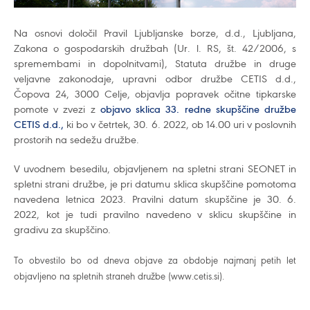
Na osnovi določil Pravil Ljubljanske borze, d.d., Ljubljana,
Zakona o gospodarskih družbah (Ur. l. RS, št. 42/2006, s
spremembami in dopolnitvami), Statuta družbe in druge
veljavne zakonodaje, upravni odbor družbe CETIS d.d.,
Čopova 24, 3000 Celje, objavlja popravek očitne tipkarske
pomote v zvezi z
objavo sklica 33. redne skupščine družbe
CETIS d.d.,
ki bo v četrtek, 30. 6. 2022, ob 14.00 uri v poslovnih
prostorih na sedežu družbe.
V uvodnem besedilu, objavljenem na spletni strani SEONET in
spletni strani družbe, je pri datumu sklica skupščine pomotoma
navedena letnica 2023. Pravilni datum skupščine je 30. 6.
2022, kot je tudi pravilno navedeno v sklicu skupščine in
gradivu za skupščino.
To obvestilo bo od dneva objave za obdobje najmanj petih let
objavljeno na spletnih straneh družbe (www.cetis.si).