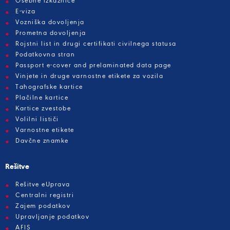
Osebne izkaznice
E-viza
Vozniška dovoljenja
Prometna dovoljenja
Rojstni list in drugi certifikati civilnega statusa
Podatkovna stran
Passport e-cover and prelaminated data page
Vinjete in druge varnostne etikete za vozila
Tahografske kartice
Plačilne kartice
Kartice zvestobe
Volilni lističi
Varnostne etikete
Davčne znamke
Rešitve
Rešitve eUprava
Centralni registri
Zajem podatkov
Upravljanje podatkov
AFIS