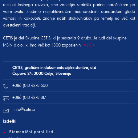
rezultat lastnega razvoja, smo zanesljiv strateški partner naročnikom po
vsem svetu. Sledimo najzahtevnejšim mednarodnim standardom glede
varnosti in kakovosti, znanje naših strokovnjakov pa temelji na več kot
dvestoletni tradiciji.
CETIS je del
Skupine CETIS
, ki jo sestavlja 9 družb. Je tudi del
skupine
MSIN d.o.o.
, ki ima več kot 1.300 zaposlenih.
VEČ
CETIS, grafične in dokumentacijske storitve, d.d.
Čopova 24, 3000 Celje, Slovenija
+386 (0)3 4278 500
+386 (0)3 4278 817
info@cetis.si
Izdelki
Biometrični potni listi