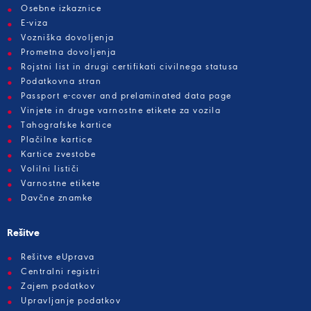
Osebne izkaznice
E-viza
Vozniška dovoljenja
Prometna dovoljenja
Rojstni list in drugi certifikati civilnega statusa
Podatkovna stran
Passport e-cover and prelaminated data page
Vinjete in druge varnostne etikete za vozila
Tahografske kartice
Plačilne kartice
Kartice zvestobe
Volilni lističi
Varnostne etikete
Davčne znamke
Rešitve
Rešitve eUprava
Centralni registri
Zajem podatkov
Upravljanje podatkov