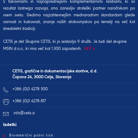
S tiskovinami in najnaprednejšimi komplementarnimi rešitvami, ki so
rezultat lastnega razvoja, smo zanesljiv strateški partner naročnikom po
vsem svetu. Sledimo najzahtevnejšim mednarodnim standardom glede
varnosti in kakovosti, znanje naših strokovnjakov pa temelji na več kot
dvestoletni tradiciji.
CETIS je del
Skupine CETIS
, ki jo sestavlja 9 družb. Je tudi del
skupine
MSIN d.o.o.
, ki ima več kot 1.300 zaposlenih.
VEČ
CETIS, grafične in dokumentacijske storitve, d.d.
Čopova 24, 3000 Celje, Slovenija
+386 (0)3 4278 500
+386 (0)3 4278 817
info@cetis.si
Izdelki
Biometrični potni listi