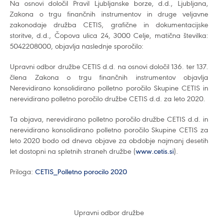
Na osnovi določil Pravil Ljubljanske borze, d.d., Ljubljana,
Zakona o trgu finančnih instrumentov in druge veljavne
zakonodaje družba CETIS, grafične in dokumentacijske
storitve, d.d., Čopova ulica 24, 3000 Celje, matična številka:
5042208000, objavlja naslednje sporočilo:
Upravni odbor družbe CETIS d.d. na osnovi določil 136. ter 137.
člena Zakona o trgu finančnih instrumentov objavlja
Nerevidirano konsolidirano polletno poročilo Skupine CETIS in
nerevidirano polletno poročilo družbe CETIS d.d. za leto 2020.
Ta objava, nerevidirano polletno poročilo družbe CETIS d.d. in
nerevidirano konsolidirano polletno poročilo Skupine CETIS za
leto 2020 bodo od dneva objave za obdobje najmanj desetih
let dostopni na spletnih straneh družbe (
www.cetis.si
).
Priloga:
CETIS_Polletno porocilo 2020
Upravni odbor družbe