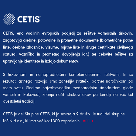
CETIS, eno vodilnih evropskih podjetij za rešitve varnostnih tiskovin,
zagotavlja osebne, potovalne in prometne dokumente (biometrične potne
liste, osebne izkaznice, vizume, rojstne liste in druge certifikate civilnega
statusa, vozniška in prometna dovoljenja idr.) ter celovite rešitve za
upravljanje identitete in izdajo dokumentov.
S tiskovinami in najnaprednejšimi komplementarnimi rešitvami, ki so
rezultat lastnega razvoja, smo zanesljiv strateški partner naročnikom po
vsem svetu. Sledimo najzahtevnejšim mednarodnim standardom glede
varnosti in kakovosti, znanje naših strokovnjakov pa temelji na več kot
dvestoletni tradiciji.
CETIS je del
Skupine CETIS
, ki jo sestavlja 9 družb. Je tudi del
skupine
MSIN d.o.o.
, ki ima več kot 1.300 zaposlenih.
VEČ