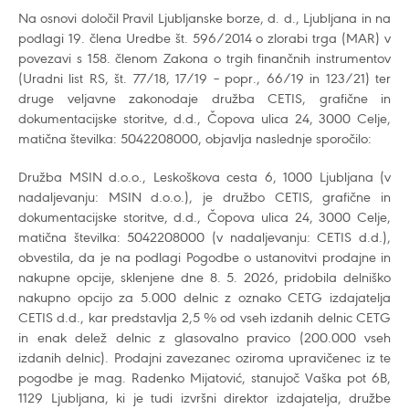
Na osnovi določil Pravil Ljubljanske borze, d. d., Ljubljana in na
podlagi 19. člena Uredbe št. 596/2014 o zlorabi trga (MAR) v
povezavi s 158. členom Zakona o trgih finančnih instrumentov
(Uradni list RS, št. 77/18, 17/19 – popr., 66/19 in 123/21) ter
druge veljavne zakonodaje družba CETIS, grafične in
dokumentacijske storitve, d.d., Čopova ulica 24, 3000 Celje,
matična številka: 5042208000, objavlja naslednje sporočilo:
Družba MSIN d.o.o., Leskoškova cesta 6, 1000 Ljubljana (v
nadaljevanju: MSIN d.o.o.), je družbo CETIS, grafične in
dokumentacijske storitve, d.d., Čopova ulica 24, 3000 Celje,
matična številka: 5042208000 (v nadaljevanju: CETIS d.d.),
obvestila, da je na podlagi Pogodbe o ustanovitvi prodajne in
nakupne opcije, sklenjene dne 8. 5. 2026, pridobila delniško
nakupno opcijo za 5.000 delnic z oznako CETG izdajatelja
CETIS d.d., kar predstavlja 2,5 % od vseh izdanih delnic CETG
in enak delež delnic z glasovalno pravico (200.000 vseh
izdanih delnic). Prodajni zavezanec oziroma upravičenec iz te
pogodbe je mag. Radenko Mijatović, stanujoč Vaška pot 6B,
1129 Ljubljana, ki je tudi izvršni direktor izdajatelja, družbe