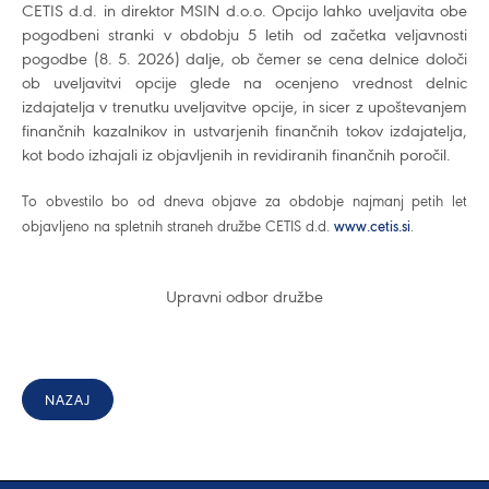
CETIS d.d. in direktor MSIN d.o.o. Opcijo lahko uveljavita obe
pogodbeni stranki v obdobju 5 letih od začetka veljavnosti
pogodbe (8. 5. 2026) dalje, ob čemer se cena delnice določi
ob uveljavitvi opcije glede na ocenjeno vrednost delnic
izdajatelja v trenutku uveljavitve opcije, in sicer z upoštevanjem
finančnih kazalnikov in ustvarjenih finančnih tokov izdajatelja,
kot bodo izhajali iz objavljenih in revidiranih finančnih poročil.
To obvestilo bo od dneva objave za obdobje najmanj petih let
objavljeno na spletnih straneh družbe CETIS d.d.
www.cetis.si
.
Upravni odbor družbe
NAZAJ