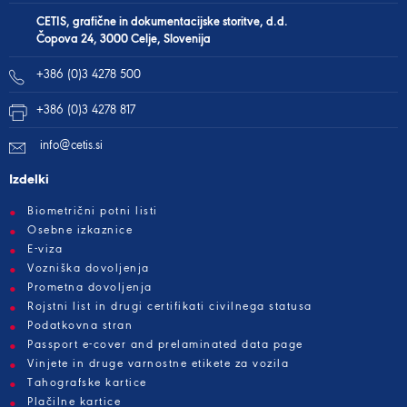
CETIS, grafične in dokumentacijske storitve, d.d.
Čopova 24, 3000 Celje, Slovenija
+386 (0)3 4278 500
+386 (0)3 4278 817
info@cetis.si
Izdelki
Biometrični potni listi
Osebne izkaznice
E-viza
Vozniška dovoljenja
Prometna dovoljenja
Rojstni list in drugi certifikati civilnega statusa
Podatkovna stran
Passport e-cover and prelaminated data page
Vinjete in druge varnostne etikete za vozila
Tahografske kartice
Plačilne kartice