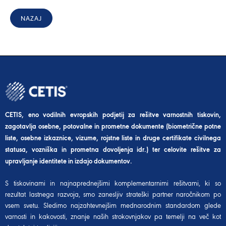
NAZAJ
CETIS, eno vodilnih evropskih podjetij za rešitve varnostnih tiskovin,
zagotavlja osebne, potovalne in prometne dokumente (biometrične potne
liste, osebne izkaznice, vizume, rojstne liste in druge certifikate civilnega
statusa, vozniška in prometna dovoljenja idr.) ter celovite rešitve za
upravljanje identitete in izdajo dokumentov.
S tiskovinami in najnaprednejšimi komplementarnimi rešitvami, ki so
rezultat lastnega razvoja, smo zanesljiv strateški partner naročnikom po
vsem svetu. Sledimo najzahtevnejšim mednarodnim standardom glede
varnosti in kakovosti, znanje naših strokovnjakov pa temelji na več kot