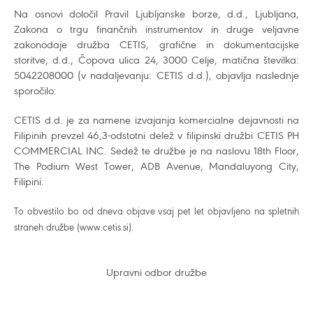
Na osnovi določil Pravil Ljubljanske borze, d.d., Ljubljana,
Zakona o trgu finančnih instrumentov in druge veljavne
zakonodaje družba CETIS, grafične in dokumentacijske
storitve, d.d., Čopova ulica 24, 3000 Celje, matična številka:
5042208000 (v nadaljevanju: CETIS d.d.), objavlja naslednje
sporočilo:
CETIS d.d. je za namene izvajanja komercialne dejavnosti na
Filipinih prevzel 46,3-odstotni delež v filipinski družbi CETIS PH
COMMERCIAL INC. Sedež te družbe je na naslovu 18th Floor,
The Podium West Tower, ADB Avenue, Mandaluyong City,
Filipini.
To obvestilo bo od dneva objave vsaj pet let objavljeno na spletnih
straneh družbe (www.cetis.si).
Upravni odbor družbe