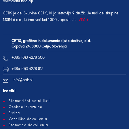
dvestoletni tradiciji.
CETIS je del
Skupine CETIS
, ki jo sestavlja 9 družb. Je tudi del
skupine
MSIN d.o.o.
, ki ima več kot 1.300 zaposlenih.
VEČ
CETIS, grafične in dokumentacijske storitve, d.d.
Čopova 24, 3000 Celje, Slovenija
+386 (0)3 4278 500
+386 (0)3 4278 817
info@cetis.si
Izdelki
Biometrični potni listi
Osebne izkaznice
E-viza
Vozniška dovoljenja
Prometna dovoljenja