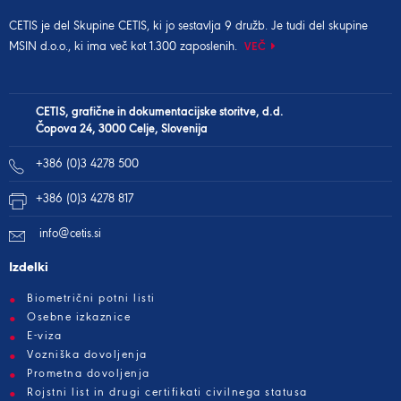
CETIS je del
Skupine CETIS
, ki jo sestavlja 9 družb. Je tudi del
skupine
MSIN d.o.o.
, ki ima več kot 1.300 zaposlenih.
VEČ
CETIS, grafične in dokumentacijske storitve, d.d.
Čopova 24, 3000 Celje, Slovenija
+386 (0)3 4278 500
+386 (0)3 4278 817
info@cetis.si
Izdelki
Biometrični potni listi
Osebne izkaznice
E-viza
Vozniška dovoljenja
Prometna dovoljenja
Rojstni list in drugi certifikati civilnega statusa