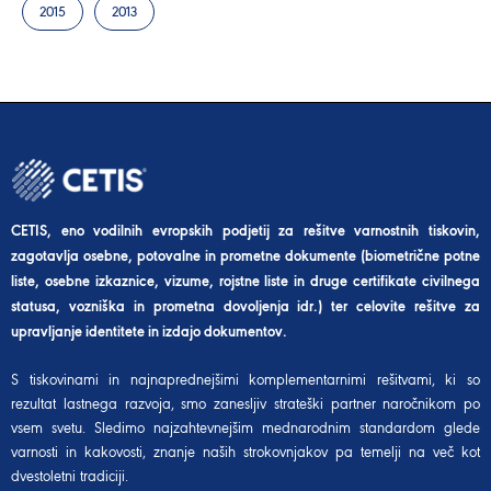
2015
2013
CETIS, eno vodilnih evropskih podjetij za rešitve varnostnih tiskovin,
zagotavlja osebne, potovalne in prometne dokumente (biometrične potne
liste, osebne izkaznice, vizume, rojstne liste in druge certifikate civilnega
statusa, vozniška in prometna dovoljenja idr.) ter celovite rešitve za
upravljanje identitete in izdajo dokumentov.
S tiskovinami in najnaprednejšimi komplementarnimi rešitvami, ki so
rezultat lastnega razvoja, smo zanesljiv strateški partner naročnikom po
vsem svetu. Sledimo najzahtevnejšim mednarodnim standardom glede
varnosti in kakovosti, znanje naših strokovnjakov pa temelji na več kot
dvestoletni tradiciji.