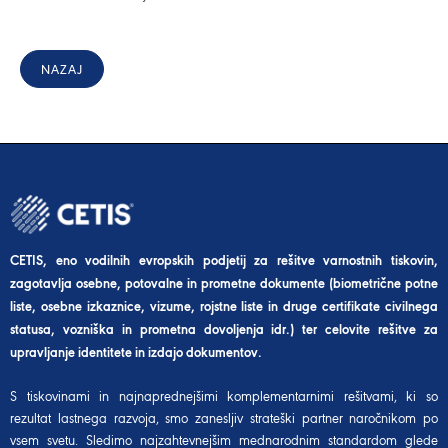
NAZAJ
CETIS, eno vodilnih evropskih podjetij za rešitve varnostnih tiskovin,
zagotavlja osebne, potovalne in prometne dokumente (biometrične potne
liste, osebne izkaznice, vizume, rojstne liste in druge certifikate civilnega
statusa, vozniška in prometna dovoljenja idr.) ter celovite rešitve za
upravljanje identitete in izdajo dokumentov.
S tiskovinami in najnaprednejšimi komplementarnimi rešitvami, ki so
rezultat lastnega razvoja, smo zanesljiv strateški partner naročnikom po
vsem svetu. Sledimo najzahtevnejšim mednarodnim standardom glede