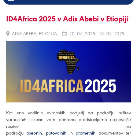
ID4Africa 2025 v Adis Abebi v Etiopiji
ADIS ABEBA, ETIOPIJA
20. 05. 2025 - 23. 05. 2025
Kot eno vodilnih evropskih podjetij na področju rešitev
varnostnih tiskovin vam ponosno predstavljamo najnovejše
rešitve na
področju
osebnih
,
potovalnih
in
prometnih
dokumentov ter