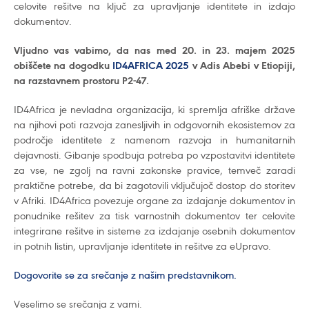
celovite rešitve na ključ za upravljanje identitete in izdajo
dokumentov.
Vljudno vas vabimo, da nas med 20. in 23. majem 2025
obiščete na dogodku
ID4AFRICA 2025
v Adis Abebi v Etiopiji,
na razstavnem prostoru P2-47.
ID4Africa je nevladna organizacija, ki spremlja afriške države
na njihovi poti razvoja zanesljivih in odgovornih ekosistemov za
področje identitete z namenom razvoja in humanitarnih
dejavnosti. Gibanje spodbuja potreba po vzpostavitvi identitete
za vse, ne zgolj na ravni zakonske pravice, temveč zaradi
praktične potrebe, da bi zagotovili vključujoč dostop do storitev
v Afriki. ID4Africa povezuje organe za izdajanje dokumentov in
ponudnike rešitev za tisk varnostnih dokumentov ter celovite
integrirane rešitve in sisteme za izdajanje osebnih dokumentov
in potnih listin, upravljanje identitete in rešitve za eUpravo.
Dogovorite se za srečanje z našim predstavnikom.
Veselimo se srečanja z vami.