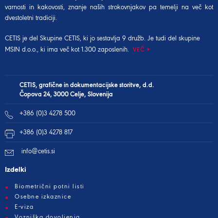
varnosti in kakovosti, znanje naših strokovnjakov pa temelji na več kot
dvestoletni tradiciji.
CETIS je del
Skupine CETIS
, ki jo sestavlja 9 družb. Je tudi del
skupine
MSIN d.o.o.
, ki ima več kot 1.300 zaposlenih.
VEČ
CETIS, grafične in dokumentacijske storitve, d.d.
Čopova 24, 3000 Celje, Slovenija
+386 (0)3 4278 500
+386 (0)3 4278 817
info@cetis.si
Izdelki
Biometrični potni listi
Osebne izkaznice
E-viza
Vozniška dovoljenja