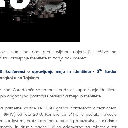
iskovin vam ponosno predstavljamo najnovejše rešitve na
č za upravljanje identitete in izdajo dokumentov.
th
8. konferenci o upravljanju meja in identitete - 8
Border
 Bangkoku na Tajskem.
ih vlad. Osredotoča se na mejni nadzor in upravljanje identitete
ojnih dognanj na področju upravljanja meja in identitete.
 za pametne kartice (APSCA) gostita Konferenco o tehničnem
ete (BMIC) od leta 2010. Konferenca BMIC je postala največje
jimi zadevami, nadzorom meja, registri prebivalstva, carinskimi
nostjo, in drugih agencij, ki so odgovorne za migracije ter