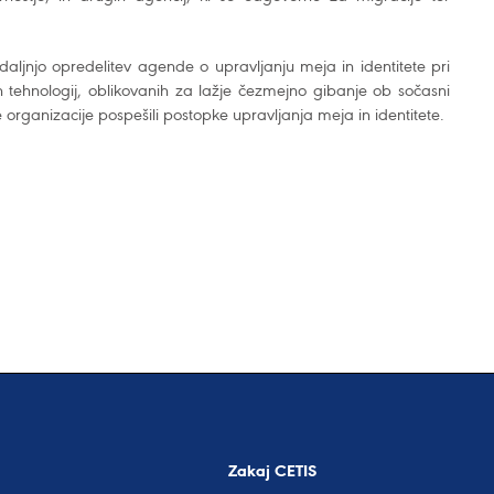
daljnjo opredelitev agende o upravljanju meja in identitete pri
n tehnologij, oblikovanih za lažje čezmejno gibanje ob sočasni
organizacije pospešili postopke upravljanja meja in identitete.
Zakaj CETIS