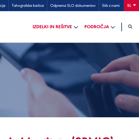
cije
Tahografske kartice
Odprema SLO dokumentov
Stik z nami
SL
IZDELKI IN REŠITVE
PODROČJA