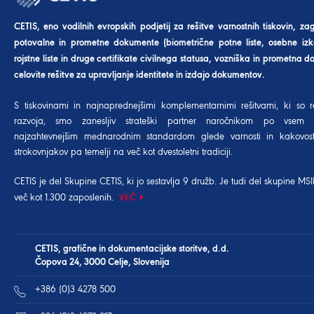
CETIS, eno vodilnih evropskih podjetij za rešitve varnostnih tiskovin, za
potovalne in prometne dokumente (biometrične potne liste, osebne izk
rojstne liste in druge certifikate civilnega statusa, vozniška in prometna dov
celovite rešitve za upravljanje identitete in izdajo dokumentov.
S tiskovinami in najnaprednejšimi komplementarnimi rešitvami, ki so r
razvoja, smo zanesljiv strateški partner naročnikom po vsem 
najzahtevnejšim mednarodnim standardom glede varnosti in kakovost
strokovnjakov pa temelji na več kot dvestoletni tradiciji.
CETIS je del
Skupine CETIS
, ki jo sestavlja 9 družb. Je tudi del
skupine MSI
več kot 1.300 zaposlenih.
VEČ
CETIS, grafične in dokumentacijske storitve, d.d.
Čopova 24, 3000 Celje, Slovenija
+386 (0)3 4278 500