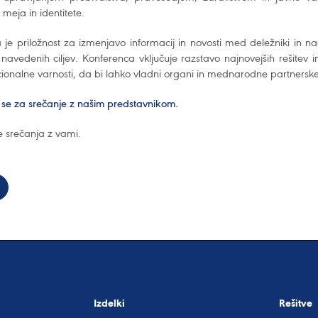
 meja in identitete.
je priložnost za izmenjavo informacij in novosti med deležniki in na
navedenih ciljev. Konferenca vključuje razstavo najnovejših rešitev i
cionalne varnosti, da bi lahko vladni organi in mednarodne partnerske 
 se za srečanje z našim predstavnikom.
e srečanja z vami.
Izdelki
Rešitve