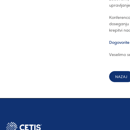
upravljanje
Konferenca 
doseganju 
krepitvi na
Dogovorite
Veselimo s
NAZAJ