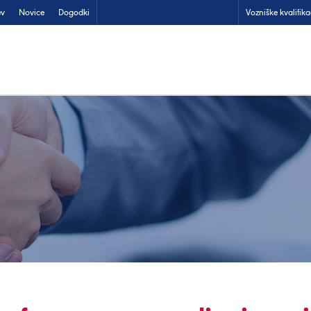
ev
Novice
Dogodki
Vozniške kvalifika