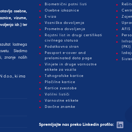
Biometrični potni listi
Reši
Osebne izkaznice
Centr
gotavlja osebne,
E-viza
Zaje
aznice, vizume,
Vozniška dovoljenja
Upra
oljenja idr.) ter
Prometna dovoljenja
AFIS
Rojstni list in drugi certifikati
Perso
civilnega statusa
Infra
ezultat lastnega
Podatkovna stran
(PKI)
svetu. Sledimo
Passport e-cover and
Izda
i, znanje naših
prelaminated data page
Siste
Vinjete in druge varnostne
etikete za vozila
Tahografske kartice
N d.o.o.
, ki ima
Plačilne kartice
Kartice zvestobe
Volilni lističi
Varnostne etikete
Davčne znamke
Spremljajte nas preko Linkedin profila: