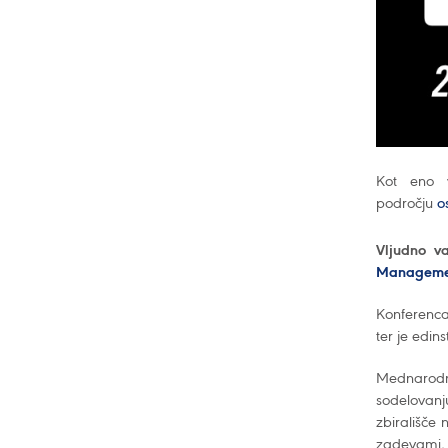
Kot eno v
področju
o
Vljudno v
Managemen
Konferenca 
ter je edin
Mednarodna
sodelovanj
zbirališče 
zadevami, 