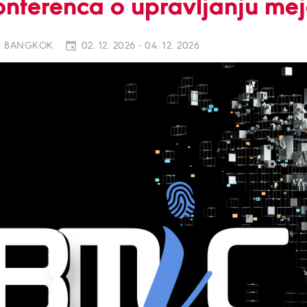
onferenca o upravljanju mej
, BANGKOK
02. 12. 2026 - 04. 12. 2026