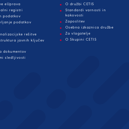
tve eUprava
O družbi CETIS
alni registri
Standardi varnosti in
kakovosti
m podatkov
Zaposlitev
vljanje podatkov
Osebna izkaznica družbe
Za vlagatelje
nalizacijske rešitve
O Skupini CETIS
struktura javnih ključev
ja dokumentov
mi sledljivosti