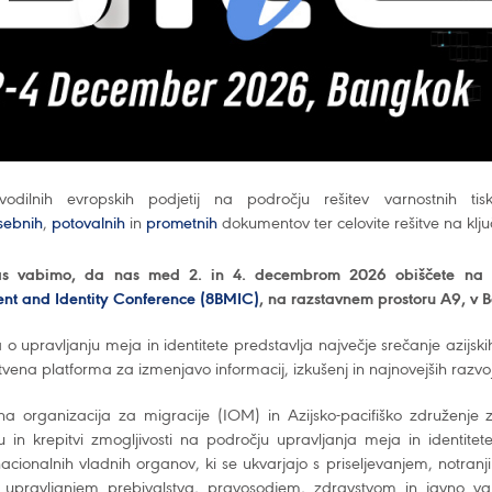
odilnih evropskih podjetij na področju rešitev varnostnih t
sebnih
,
potovalnih
in
prometnih
dokumentov ter celovite rešitve na klju
as vabimo, da nas med 2. in 4. decembrom 2026 obiščete na
t and Identity Conference (8BMIC)
, na razstavnem prostoru A9, v
o upravljanju meja in identitete predstavlja največje srečanje azijsk
stvena platforma za izmenjavo informacij, izkušenj in najnovejših razv
 organizacija za migracije (IOM) in Azijsko-pacifiško združenje
u in krepitvi zmogljivosti na področju upravljanja meja in identit
nacionalnih vladnih organov, ki se ukvarjajo s priseljevanjem, notran
upravljanjem prebivalstva, pravosodjem, zdravstvom in javno var