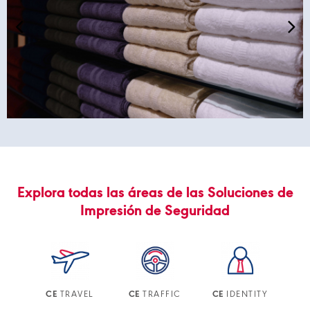
Explora todas las áreas de las Soluciones de
Impresión de Seguridad
TRAVEL
TRAFFIC
IDENTITY
CE
CE
CE