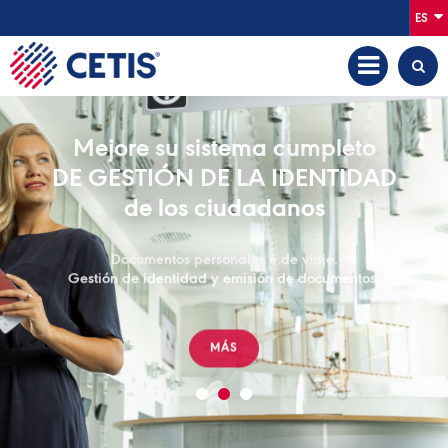
ES
Mejore su sistema cumpleto
DE GESTIÓN DE LA IDENTIDAD
de los ciudadanos
Documentos personales e de viaje.
Gestión de identidad y emisión de documentos.
MÁS