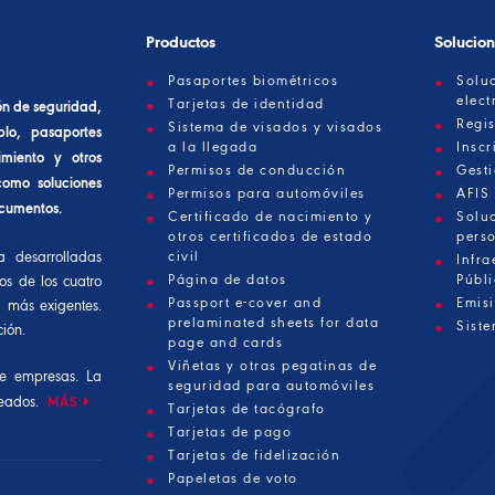
Productos
Solucio
Pasaportes biométricos
Solu
elect
Tarjetas de identidad
ón de seguridad,
Regis
Sistema de visados y visados
lo, pasaportes
a la llegada
Inscr
imiento y otros
Permisos de conducción
Gest
 como soluciones
Permisos para automóviles
AFIS
ocumentos.
Certificado de nacimiento y
Solu
otros certificados de estado
pers
 desarrolladas
civil
Infra
Página de datos
Públi
os de los cuatro
Passport e-cover and
Emis
d más exigentes.
prelaminated sheets for data
Siste
ión.
page and cards
Viñetas y otras pegatinas de
e empresas. La
seguridad para automóviles
leados.
MÁS
Tarjetas de tacógrafo
Tarjetas de pago
Tarjetas de fidelización
Papeletas de voto