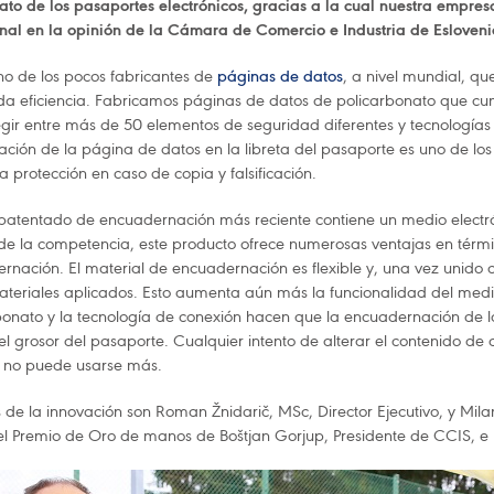
ato de los pasaportes electrónicos, gracias a la cual nuestra empresa
onal en la opinión de la Cámara de Comercio e Industria de Esloven
no de los pocos fabricantes de
páginas de datos
, a nivel mundial, q
 eficiencia. Fabricamos páginas de datos de policarbonato que cum
gir entre más de 50 elementos de seguridad diferentes y tecnología
ción de la página de datos en la libreta del pasaporte es uno de los
 protección en caso de copia y falsificación.
patentado de encuadernación más reciente contiene un medio electró
 de la competencia, este producto ofrece numerosas ventajas en térmi
rnación. El material de encuadernación es flexible y, una vez unido 
ateriales aplicados. Esto aumenta aún más la funcionalidad del medio 
bonato y la tecnología de conexión hacen que la encuadernación de
el grosor del pasaporte. Cualquier intento de alterar el contenido de
y no puede usarse más.
 de la innovación son Roman Žnidarič, MSc, Director Ejecutivo, y Milan 
 el Premio de Oro de manos de Boštjan Gorjup, Presidente de CCIS, e 