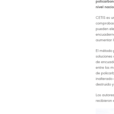
policarbon
nivel naci
CETIS es u
comprobada
pueden ele
encuaderna
aumentar la
El método 
soluciones
de encuade
entre los m
de policar
inalterado 
destruido 
Los autores
recibieron